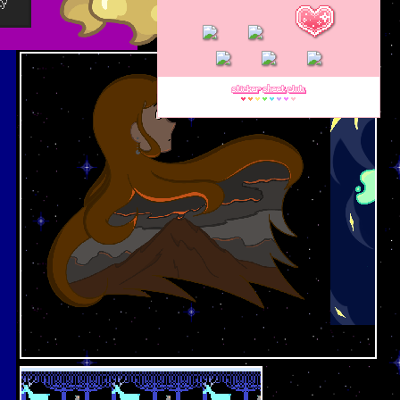
o((*^6^*))o