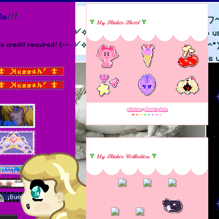
Me
!!!
This is my art. (*＾ワ^
𝑀𝓎 𝒮𝓉𝒾𝒸𝓀𝑒𝓇 𝒮𝒽𝑒𝑒𝓉
(^///^)
. ✧༺
¡Inicio!
༻✧ .
Ask me if you want to us
o credit required! {---
. ✧༺
Home!
༻✧ .
Es mi arte. (*＾ワ^*
Me preguntias si quieres u
𝑀𝓎 𝒮𝓉𝒾𝒸𝓀𝑒𝓇 𝒞𝑜𝓁𝓁𝑒𝒸𝓉𝒾𝑜𝓃